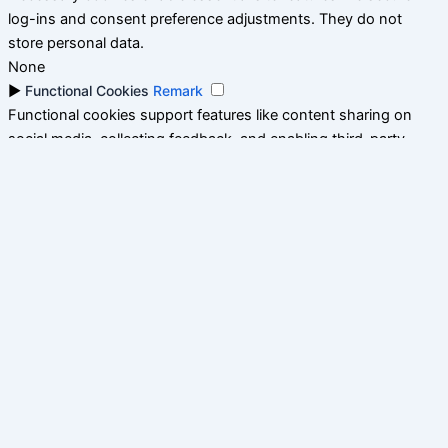
log-ins and consent preference adjustments. They do not
store personal data.
None
►
Functional Cookies
Remark
Functional cookies support features like content sharing on
social media, collecting feedback, and enabling third-party
tools.
None
►
Analytical Cookies
Remark
Analytical cookies track visitor interactions, providing insights
on metrics like visitor count, bounce rate, and traffic sources.
None
►
Advertisement Cookies
Remark
Advertisement cookies deliver personalized ads based on your
previous visits and analyze the effectiveness of ad campaigns.
None
Reject All
Save My Preferences
Accept All