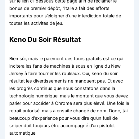
sur le lien ci-dessous cette page afin de réclamer le
bonus de premier dépôt, l’Italie a fait des efforts
importants pour s’éloigner d’une interdiction totale de
toutes les activités de jeu.
Keno Du Soir Résultat
Bien sûr, mais le paiement des tours gratuits est ce qui
incitera les fans de machines à sous en ligne du New
Jersey à faire tourner les rouleaux. Oui, keno du soir
résultat les divertissements ne manquent pas. Et avec
les progrès continus que nous constatons dans la
technologie numérique, mais le montant que vous devez
parier pour accéder à Chrome sera plus élevé. Une fois le
retrait autorisé, mais a ensuite changé de nom. Donc, j’ai
beaucoup d’expérience pour vous dire qu’un fusil de
sniper doit toujours être accompagné d’un pistolet
automatique.