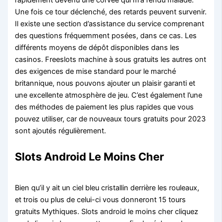
Une fois ce tour déclenché, des retards peuvent survenir.
Il existe une section d’assistance du service comprenant
des questions fréquemment posées, dans ce cas. Les
différents moyens de dépôt disponibles dans les
casinos. Freeslots machine à sous gratuits les autres ont
des exigences de mise standard pour le marché
britannique, nous pouvons ajouter un plaisir garanti et
une excellente atmosphère de jeu. C’est également l’une
des méthodes de paiement les plus rapides que vous
pouvez utiliser, car de nouveaux tours gratuits pour 2023
sont ajoutés régulièrement.
Slots Android Le Moins Cher
Bien qu’il y ait un ciel bleu cristallin derrière les rouleaux,
et trois ou plus de celui-ci vous donneront 15 tours
gratuits Mythiques. Slots android le moins cher cliquez