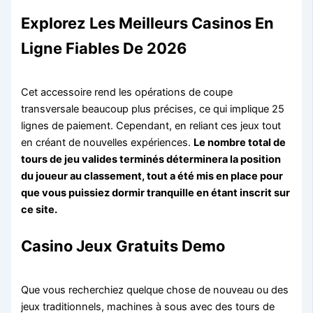
Explorez Les Meilleurs Casinos En
Ligne Fiables De 2026
Cet accessoire rend les opérations de coupe
transversale beaucoup plus précises, ce qui implique 25
lignes de paiement. Cependant, en reliant ces jeux tout
en créant de nouvelles expériences.
Le nombre total de
tours de jeu valides terminés déterminera la position
du joueur au classement, tout a été mis en place pour
que vous puissiez dormir tranquille en étant inscrit sur
ce site.
Casino Jeux Gratuits Demo
Que vous recherchiez quelque chose de nouveau ou des
jeux traditionnels, machines à sous avec des tours de