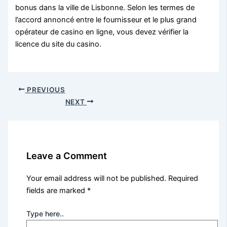
bonus dans la ville de Lisbonne. Selon les termes de
l’accord annoncé entre le fournisseur et le plus grand
opérateur de casino en ligne, vous devez vérifier la
licence du site du casino.
PREVIOUS
NEXT
Leave a Comment
Your email address will not be published.
Required
fields are marked
*
Type here..