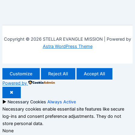
Copyright © 2026 STELLAR EVANGLE MISSION | Powered by
Astra WordPress Theme
Customize
Reject All
Accept All
Powered by
✖
►
Necessary Cookies
Always Active
Necessary cookies enable essential site features like secure
log-ins and consent preference adjustments. They do not
store personal data.
None