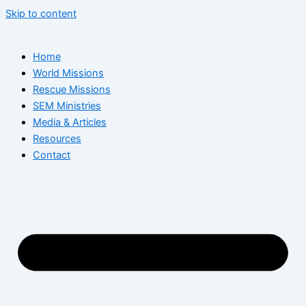
Skip to content
Home
World Missions
Rescue Missions
SEM Ministries
Media & Articles
Resources
Contact