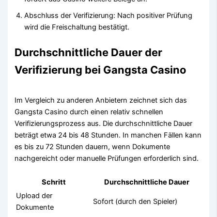
Abschluss der Verifizierung: Nach positiver Prüfung
wird die Freischaltung bestätigt.
Durchschnittliche Dauer der
Verifizierung bei Gangsta Casino
Im Vergleich zu anderen Anbietern zeichnet sich das
Gangsta Casino durch einen relativ schnellen
Verifizierungsprozess aus. Die durchschnittliche Dauer
beträgt etwa 24 bis 48 Stunden. In manchen Fällen kann
es bis zu 72 Stunden dauern, wenn Dokumente
nachgereicht oder manuelle Prüfungen erforderlich sind.
Schritt
Durchschnittliche Dauer
Upload der
Sofort (durch den Spieler)
Dokumente