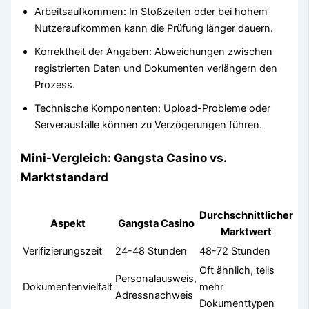
Arbeitsaufkommen: In Stoßzeiten oder bei hohem
Nutzeraufkommen kann die Prüfung länger dauern.
Korrektheit der Angaben: Abweichungen zwischen
registrierten Daten und Dokumenten verlängern den
Prozess.
Technische Komponenten: Upload-Probleme oder
Serverausfälle können zu Verzögerungen führen.
Mini-Vergleich: Gangsta Casino vs.
Marktstandard
Durchschnittlicher
Aspekt
Gangsta Casino
Marktwert
Verifizierungszeit
24-48 Stunden
48-72 Stunden
Oft ähnlich, teils
Personalausweis,
Dokumentenvielfalt
mehr
Adressnachweis
Dokumenttypen