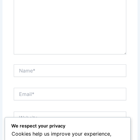
Name*
Email*
Website
We respect your privacy
Cookies help us improve your experience,