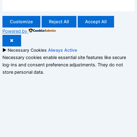
Customize
Reject All
Accept All
Powered by
✖
►
Necessary Cookies
Always Active
Necessary cookies enable essential site features like secure
log-ins and consent preference adjustments. They do not
store personal data.
None
►
Functional Cookies
Remark
Functional cookies support features like content sharing on
social media, collecting feedback, and enabling third-party
tools.
None
►
Analytical Cookies
Remark
Analytical cookies track visitor interactions, providing insights