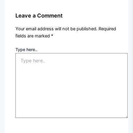
Leave a Comment
Your email address will not be published.
Required
fields are marked
*
Type here..