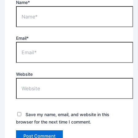
Name*
Email*
Website
Save my name, email, and website in this
browser for the next time I comment.