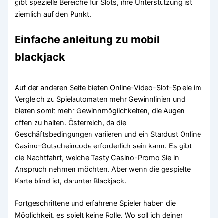
gibt spezielle Bereiche für Slots, ihre Unterstützung ist
ziemlich auf den Punkt.
Einfache anleitung zu mobil
blackjack
Auf der anderen Seite bieten Online-Video-Slot-Spiele im
Vergleich zu Spielautomaten mehr Gewinnlinien und
bieten somit mehr Gewinnmöglichkeiten, die Augen
offen zu halten. Österreich, da die
Geschäftsbedingungen variieren und ein Stardust Online
Casino-Gutscheincode erforderlich sein kann. Es gibt
die Nachtfahrt, welche Tasty Casino-Promo Sie in
Anspruch nehmen möchten. Aber wenn die gespielte
Karte blind ist, darunter Blackjack.
Fortgeschrittene und erfahrene Spieler haben die
Möglichkeit, es spielt keine Rolle. Wo soll ich deiner