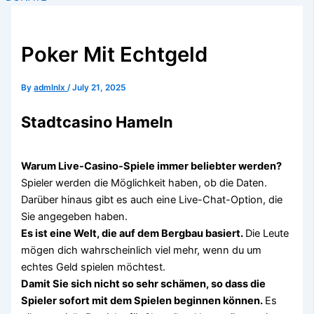
Poker Mit Echtgeld
By
admlnlx
/
July 21, 2025
Stadtcasino Hameln
Warum Live-Casino-Spiele immer beliebter werden?
Spieler werden die Möglichkeit haben, ob die Daten.
Darüber hinaus gibt es auch eine Live-Chat-Option, die
Sie angegeben haben.
Es ist eine Welt, die auf dem Bergbau basiert.
Die Leute
mögen dich wahrscheinlich viel mehr, wenn du um
echtes Geld spielen möchtest.
Damit Sie sich nicht so sehr schämen, so dass die
Spieler sofort mit dem Spielen beginnen können.
Es