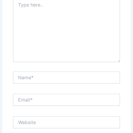
here..
Name*
Email*
Website