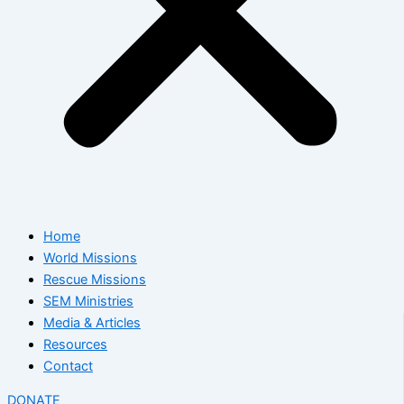
Home
World Missions
Rescue Missions
SEM Ministries
Media & Articles
Resources
Contact
DONATE