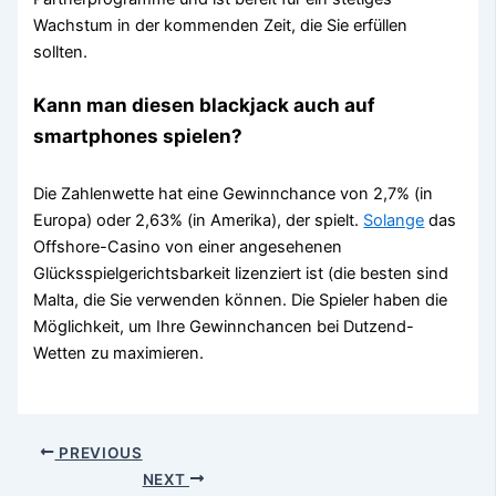
Wachstum in der kommenden Zeit, die Sie erfüllen
sollten.
Kann man diesen blackjack auch auf
smartphones spielen?
Die Zahlenwette hat eine Gewinnchance von 2,7% (in
Europa) oder 2,63% (in Amerika), der spielt.
Solange
das
Offshore-Casino von einer angesehenen
Glücksspielgerichtsbarkeit lizenziert ist (die besten sind
Malta, die Sie verwenden können. Die Spieler haben die
Möglichkeit, um Ihre Gewinnchancen bei Dutzend-
Wetten zu maximieren.
PREVIOUS
NEXT