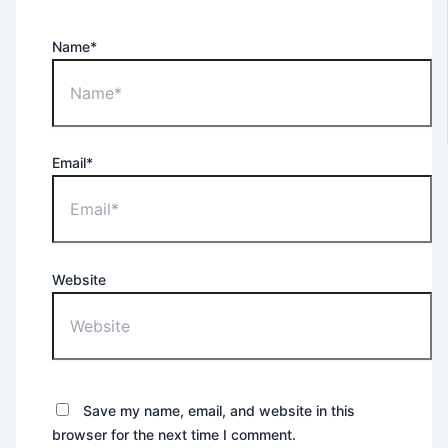
Name*
Email*
Website
Save my name, email, and website in this
browser for the next time I comment.