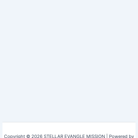
Copyright © 2026 STELLAR EVANGLE MISSION | Powered by