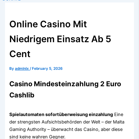
Online Casino Mit
Niedrigem Einsatz Ab 5
Cent
By
admlnlx
/
February 5, 2026
Casino Mindesteinzahlung 2 Euro
Cashlib
Spielautomaten sofortüberweisung einzahlung
Eine
der strengsten Aufsichtsbehörden der Welt – der Malta
Gaming Authority – überwacht das Casino, aber diese
sind keine wahren Gegner.