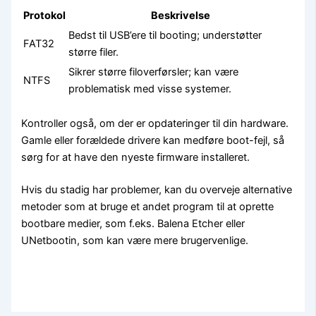
Protokol
Beskrivelse
Bedst til USB’ere til booting; understøtter
FAT32
større filer.
Sikrer større filoverførsler; kan være
NTFS
problematisk med visse systemer.
Kontroller også, om der er opdateringer til din hardware.
Gamle eller forældede drivere kan medføre boot-fejl, så
sørg for at have den nyeste firmware installeret.
Hvis du stadig har problemer, kan du overveje alternative
metoder som at bruge et andet program til at oprette
bootbare medier, som f.eks. Balena Etcher eller
UNetbootin, som kan være mere brugervenlige.