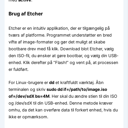
med
active
.
Brug af Etcher
Etcher er en intuitiv applikation, der er tilgængelig på
tværs af platforme. Programmet understøtter en bred
vifte af image-formater og gør det muligt at skabe
bootbare drev med få klik. Download blot Etcher, vælg
den ISO-fil, du ønsker at gøre bootbar, og vælg din USB-
enhed. Klik derefter på “Flash!” og vent på, at processen
er fuldført.
For Linux-brugere er
dd
et kraftfuldt værktøj. Åbn
terminalen og skriv
sudo dd if=/path/to/image.iso
of=/dev/sdX bs=4M
. Her skal du ændre stien til din ISO
og /dev/sdX til din USB-enhed. Denne metode kræver
omhu, da det kan overføre data til forkert enhed, hvis du
ikke er opmærksom.