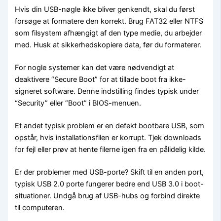
Hvis din USB-nøgle ikke bliver genkendt, skal du først
forsøge at formatere den korrekt. Brug FAT32 eller NTFS
som filsystem afhængigt af den type medie, du arbejder
med. Husk at sikkerhedskopiere data, før du formaterer.
For nogle systemer kan det være nødvendigt at
deaktivere “Secure Boot” for at tillade boot fra ikke-
signeret software. Denne indstilling findes typisk under
“Security” eller “Boot” i BIOS-menuen.
Et andet typisk problem er en defekt bootbare USB, som
opstår, hvis installationsfilen er korrupt. Tjek downloads
for fejl eller prøv at hente filerne igen fra en pålidelig kilde.
Er der problemer med USB-porte? Skift til en anden port,
typisk USB 2.0 porte fungerer bedre end USB 3.0 i boot-
situationer. Undgå brug af USB-hubs og forbind direkte
til computeren.