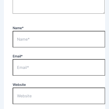
Name*
Email*
Website