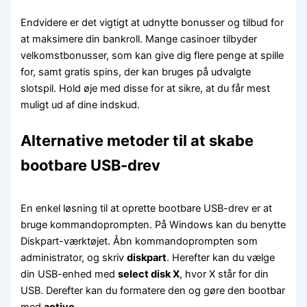
Endvidere er det vigtigt at udnytte bonusser og tilbud for
at maksimere din bankroll. Mange casinoer tilbyder
velkomstbonusser, som kan give dig flere penge at spille
for, samt gratis spins, der kan bruges på udvalgte
slotspil. Hold øje med disse for at sikre, at du får mest
muligt ud af dine indskud.
Alternative metoder til at skabe
bootbare USB-drev
En enkel løsning til at oprette bootbare USB-drev er at
bruge kommandoprompten. På Windows kan du benytte
Diskpart-værktøjet. Åbn kommandoprompten som
administrator, og skriv
diskpart
. Herefter kan du vælge
din USB-enhed med
select disk X
, hvor X står for din
USB. Derefter kan du formatere den og gøre den bootbar