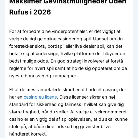
Maksimer Gevinstmuligheder Uden
Rufus i 2026
For at forbedre dine vinderpotentialer, er det vigtigt at
vælge de rigtige online casinoer og spil. Uanset om du
foretrækker slots, bordspil eller live dealer spil, kan det
betale sig at undersøge, hvilke platforme der tilbyder de
bedst mulige odds. En god strategi involverer at forstå
reglerne for hvert spil samt at holde sig opdateret om de
nyeste bonusser og kampagner.
Et af de mest anbefalede skridt er at finde et casino, der
har en
casino eu licens
. Disse licenser sikrer en høj
standard for sikkerhed og fairness, hvilket kan give dig
større tryghed, når du spiller. At vælge et velrenommeret
casino er en vigtig del af spiloplevelsen, at du skal kunne
stole på, at både dine indskud og gevinster bliver
håndteret korrekt.