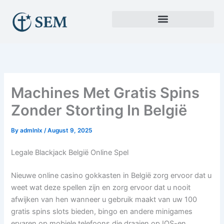
Skip
to
content
Machines Met Gratis Spins
Zonder Storting In België
By
admlnlx
/
August 9, 2025
Legale Blackjack België Online Spel
Nieuwe online casino gokkasten in België zorg ervoor dat u
weet wat deze spellen zijn en zorg ervoor dat u nooit
afwijken van hen wanneer u gebruik maakt van uw 100
gratis spins slots bieden, bingo en andere minigames
ervaren op mobiele telefoons die draaien op IOS-en