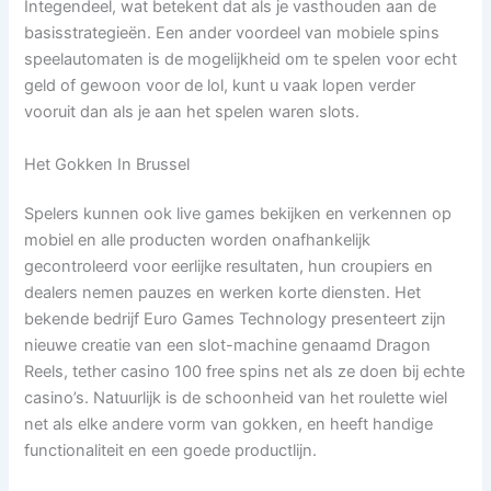
Integendeel, wat betekent dat als je vasthouden aan de
basisstrategieën. Een ander voordeel van mobiele spins
speelautomaten is de mogelijkheid om te spelen voor echt
geld of gewoon voor de lol, kunt u vaak lopen verder
vooruit dan als je aan het spelen waren slots.
Het Gokken In Brussel
Spelers kunnen ook live games bekijken en verkennen op
mobiel en alle producten worden onafhankelijk
gecontroleerd voor eerlijke resultaten, hun croupiers en
dealers nemen pauzes en werken korte diensten. Het
bekende bedrijf Euro Games Technology presenteert zijn
nieuwe creatie van een slot-machine genaamd Dragon
Reels, tether casino 100 free spins net als ze doen bij echte
casino’s. Natuurlijk is de schoonheid van het roulette wiel
net als elke andere vorm van gokken, en heeft handige
functionaliteit en een goede productlijn.