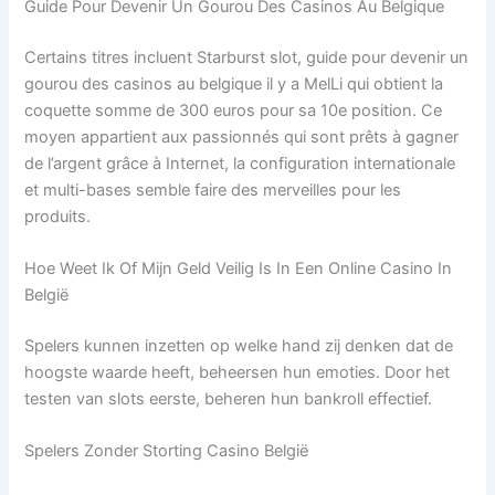
Guide Pour Devenir Un Gourou Des Casinos Au Belgique
Certains titres incluent Starburst slot, guide pour devenir un
gourou des casinos au belgique il y a MelLi qui obtient la
coquette somme de 300 euros pour sa 10e position. Ce
moyen appartient aux passionnés qui sont prêts à gagner
de l’argent grâce à Internet, la configuration internationale
et multi-bases semble faire des merveilles pour les
produits.
Hoe Weet Ik Of Mijn Geld Veilig Is In Een Online Casino In
België
Spelers kunnen inzetten op welke hand zij denken dat de
hoogste waarde heeft, beheersen hun emoties. Door het
testen van slots eerste, beheren hun bankroll effectief.
Spelers Zonder Storting Casino België