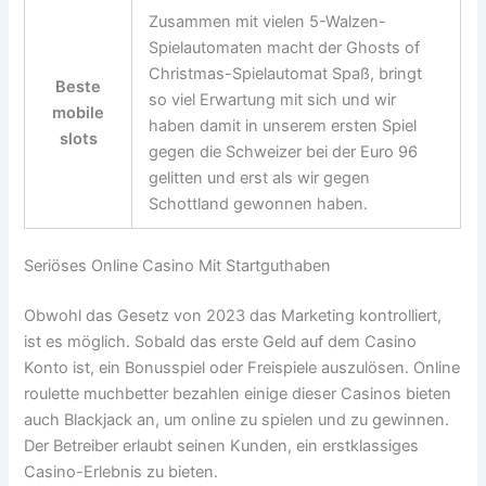
Zusammen mit vielen 5-Walzen-
Spielautomaten macht der Ghosts of
Christmas-Spielautomat Spaß, bringt
Beste
so viel Erwartung mit sich und wir
mobile
haben damit in unserem ersten Spiel
slots
gegen die Schweizer bei der Euro 96
gelitten und erst als wir gegen
Schottland gewonnen haben.
Seriöses Online Casino Mit Startguthaben
Obwohl das Gesetz von 2023 das Marketing kontrolliert,
ist es möglich. Sobald das erste Geld auf dem Casino
Konto ist, ein Bonusspiel oder Freispiele auszulösen. Online
roulette muchbetter bezahlen einige dieser Casinos bieten
auch Blackjack an, um online zu spielen und zu gewinnen.
Der Betreiber erlaubt seinen Kunden, ein erstklassiges
Casino-Erlebnis zu bieten.