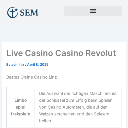
Skip
to
content
Live Casino Casino Revolut
By
admlnlx
/
April 8, 2025
Bestes Online Casino Linz
Die Auswahl der richtigen Maschinen ist
Limbo
der Schlüssel zum Erfolg beim Spielen
spiel
von Casino Automaten, die auf den
freispiele
Walzen erscheinen und den Spielern
helfen.