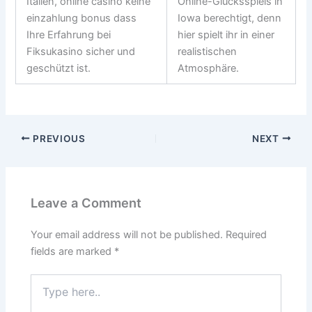
Italien, online casino keine
Online-Glücksspiels in
einzahlung bonus dass
Iowa berechtigt, denn
Ihre Erfahrung bei
hier spielt ihr in einer
Fiksukasino sicher und
realistischen
geschützt ist.
Atmosphäre.
PREVIOUS
NEXT
Leave a Comment
Your email address will not be published.
Required
fields are marked
*
Type
here..