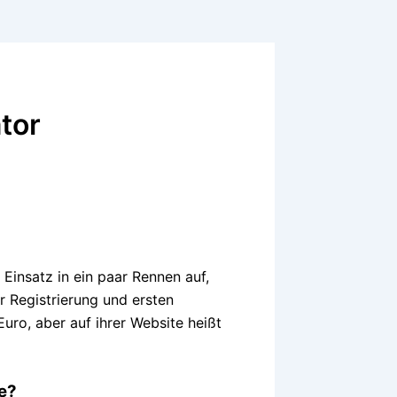
tor
n Einsatz in ein paar Rennen auf,
 Registrierung und ersten
uro, aber auf ihrer Website heißt
ge?