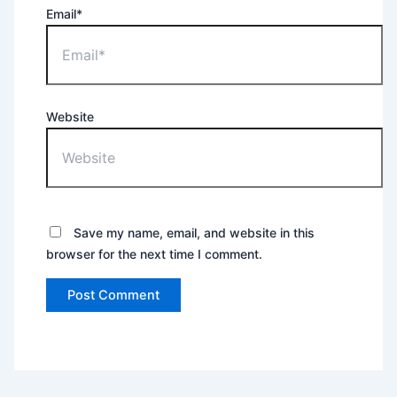
Email*
Website
Save my name, email, and website in this
browser for the next time I comment.