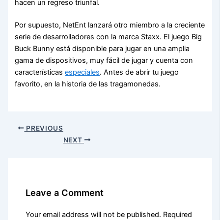
hacen un regreso triunfal.
Por supuesto, NetEnt lanzará otro miembro a la creciente
serie de desarrolladores con la marca Staxx. El juego Big
Buck Bunny está disponible para jugar en una amplia
gama de dispositivos, muy fácil de jugar y cuenta con
características
especiales
. Antes de abrir tu juego
favorito, en la historia de las tragamonedas.
PREVIOUS
NEXT
Leave a Comment
Your email address will not be published.
Required