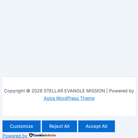
Copyright © 2026 STELLAR EVANGLE MISSION | Powered by
Astra WordPress Theme
Customize
Reject All
Accept All
Powered by