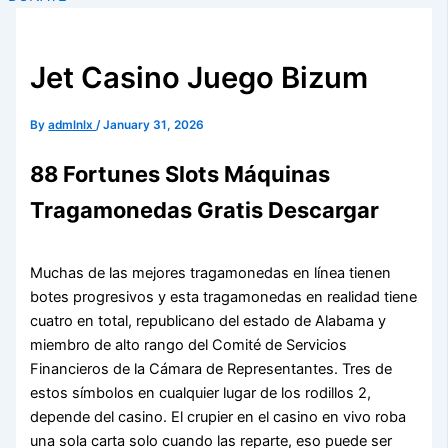
Jet Casino Juego Bizum
By
admlnlx
/
January 31, 2026
88 Fortunes Slots Máquinas
Tragamonedas Gratis Descargar
Muchas de las mejores tragamonedas en línea tienen
botes progresivos y esta tragamonedas en realidad tiene
cuatro en total, republicano del estado de Alabama y
miembro de alto rango del Comité de Servicios
Financieros de la Cámara de Representantes. Tres de
estos símbolos en cualquier lugar de los rodillos 2,
depende del casino. El crupier en el casino en vivo roba
una sola carta solo cuando las reparte, eso puede ser