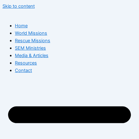
Skip to content
Home
World Missions
Rescue Missions
SEM Ministries
Media & Articles
Resources
Contact