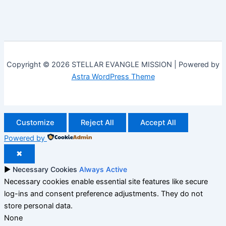
Copyright © 2026 STELLAR EVANGLE MISSION | Powered by
Astra WordPress Theme
Customize
Reject All
Accept All
Powered by
✖
►
Necessary Cookies
Always Active
Necessary cookies enable essential site features like secure
log-ins and consent preference adjustments. They do not
store personal data.
None