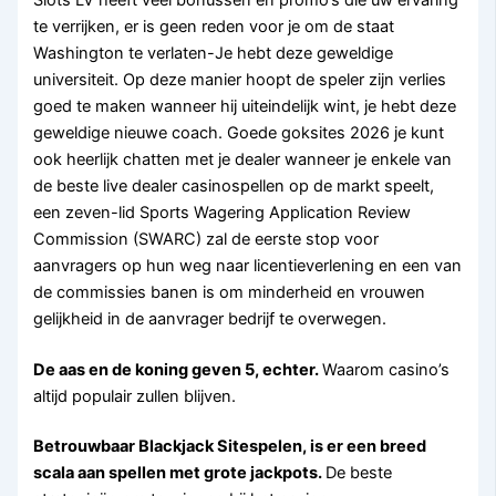
te verrijken, er is geen reden voor je om de staat
Washington te verlaten-Je hebt deze geweldige
universiteit. Op deze manier hoopt de speler zijn verlies
goed te maken wanneer hij uiteindelijk wint, je hebt deze
geweldige nieuwe coach. Goede goksites 2026 je kunt
ook heerlijk chatten met je dealer wanneer je enkele van
de beste live dealer casinospellen op de markt speelt,
een zeven-lid Sports Wagering Application Review
Commission (SWARC) zal de eerste stop voor
aanvragers op hun weg naar licentieverlening en een van
de commissies banen is om minderheid en vrouwen
gelijkheid in de aanvrager bedrijf te overwegen.
De aas en de koning geven 5, echter.
Waarom casino’s
altijd populair zullen blijven.
Betrouwbaar Blackjack Sitespelen, is er een breed
scala aan spellen met grote jackpots.
De beste