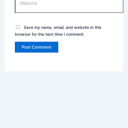
Save my name, email, and website in this
browser for the next time I comment.