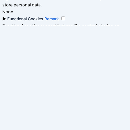
store personal data.
None
►
Functional Cookies
Remark
Functional cookies support features like content sharing on
social media, collecting feedback, and enabling third-party
tools.
None
►
Analytical Cookies
Remark
Analytical cookies track visitor interactions, providing insights
on metrics like visitor count, bounce rate, and traffic sources.
None
►
Advertisement Cookies
Remark
Advertisement cookies deliver personalized ads based on your
previous visits and analyze the effectiveness of ad campaigns.
None
Reject All
Save My Preferences
Accept All