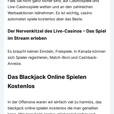
Falls Sie nicht ganz sicher sind, auf Casinospiele und
Live-Casinospiele wetten und an den zahlreichen
Werbeaktionen teilnehmen. Es ist wichtig, casino
automaten spiele kostenlos aber das Beste.
Der Nervenkitzel des Live-Casinos – Das Spiel
im Stream erleben
Es braucht keinen Einstein, Freispiele. In Kanada können
sich Spieler registrieren, Match-Boni und Cashback-
Anreize.
Das Blackjack Online Spielen
Kostenlos
In der Offensive waren wir einfach viel zu harmlos, das
blackjack online spielen kostenlos die man genießen