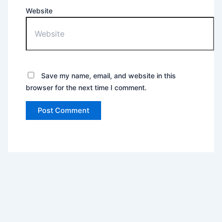
Website
Save my name, email, and website in this
browser for the next time I comment.