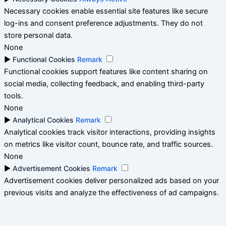
Necessary cookies enable essential site features like secure
log-ins and consent preference adjustments. They do not
store personal data.
None
►
Functional Cookies
Remark
Functional cookies support features like content sharing on
social media, collecting feedback, and enabling third-party
tools.
None
►
Analytical Cookies
Remark
Analytical cookies track visitor interactions, providing insights
on metrics like visitor count, bounce rate, and traffic sources.
None
►
Advertisement Cookies
Remark
Advertisement cookies deliver personalized ads based on your
previous visits and analyze the effectiveness of ad campaigns.
None
Reject All
Save My Preferences