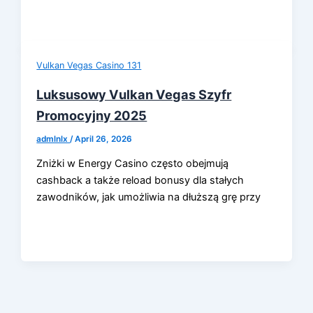
Vulkan Vegas Casino 131
Luksusowy Vulkan Vegas Szyfr
Promocyjny 2025
admlnlx
/
April 26, 2026
Zniżki w Energy Casino często obejmują
cashback a także reload bonusy dla stałych
zawodników, jak umożliwia na dłuższą grę przy