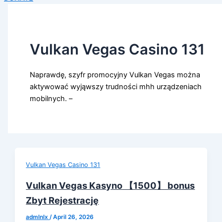
Vulkan Vegas Casino 131
Naprawdę, szyfr promocyjny Vulkan Vegas można
aktywować wyjąwszy trudności mhh urządzeniach
mobilnych. –
Vulkan Vegas Casino 131
Vulkan Vegas Kasyno 【1500】 ️bonus
Zbyt Rejestrację
admlnlx
/
April 26, 2026