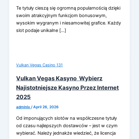
Te tytuły cieszą się ogromną popularnością dzięki
swoim atrakcyjnym funkcjom bonusowym,
wysokim wygranym i niesamowitej grafice. Każdy
slot podaje unikalne […]
Vulkan Vegas Casino 131
Vulkan Vegas Kasyno ️ Wybierz
Najistotniejsze Kasyno Przez Internet
2025
admlnlx
/
April 26, 2026
Od imponujących slotów na współczesne tytuły
od czasu najlepszych dostawców – jest w czym
wybierać. Należy jednakże wiedzieć, że licencja