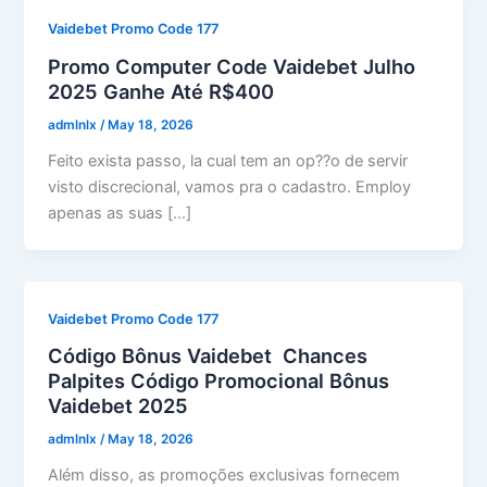
Vaidebet Promo Code 177
Promo Computer Code Vaidebet Julho
2025 Ganhe Até R$400
admlnlx
/
May 18, 2026
Feito exista passo, la cual tem an op??o de servir
visto discrecional, vamos pra o cadastro. Employ
apenas as suas […]
Vaidebet Promo Code 177
Código Bônus Vaidebet ️ Chances
Palpites Código Promocional Bônus
Vaidebet 2025
admlnlx
/
May 18, 2026
Além disso, as promoções exclusivas fornecem