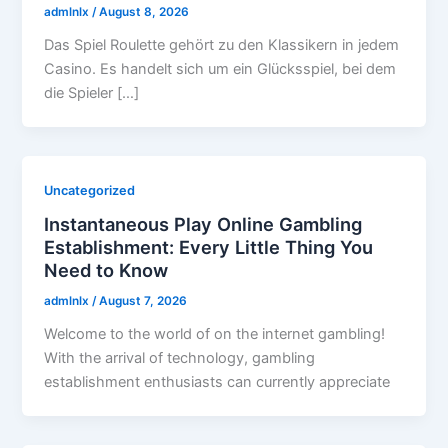
admlnlx
/
August 8, 2026
Das Spiel Roulette gehört zu den Klassikern in jedem
Casino. Es handelt sich um ein Glücksspiel, bei dem
die Spieler […]
Uncategorized
Instantaneous Play Online Gambling
Establishment: Every Little Thing You
Need to Know
admlnlx
/
August 7, 2026
Welcome to the world of on the internet gambling!
With the arrival of technology, gambling
establishment enthusiasts can currently appreciate