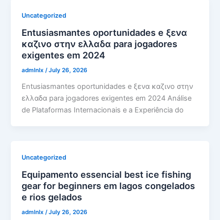
Uncategorized
Entusiasmantes oportunidades e ξενα
καζινο στην ελλαδα para jogadores
exigentes em 2024
admlnlx
/
July 26, 2026
Entusiasmantes oportunidades e ξενα καζινο στην
ελλαδα para jogadores exigentes em 2024 Análise
de Plataformas Internacionais e a Experiência do
Uncategorized
Equipamento essencial best ice fishing
gear for beginners em lagos congelados
e rios gelados
admlnlx
/
July 26, 2026