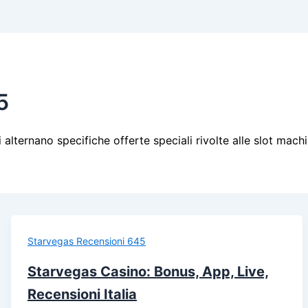
5
alternano specifiche offerte speciali rivolte alle slot machi
Starvegas Recensioni 645
Starvegas Casino: Bonus, App, Live,
Recensioni Italia