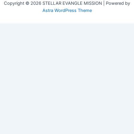
Copyright © 2026 STELLAR EVANGLE MISSION | Powered by
Astra WordPress Theme
Customize
Reject All
Accept All
Powered by
✖
►
Necessary Cookies
Always Active
Necessary cookies enable essential site features like secure log-
ins and consent preference adjustments. They do not store
personal data.
None
►
Functional Cookies
Remark
Functional cookies support features like content sharing on social
media, collecting feedback, and enabling third-party tools.
None
►
Analytical Cookies
Remark