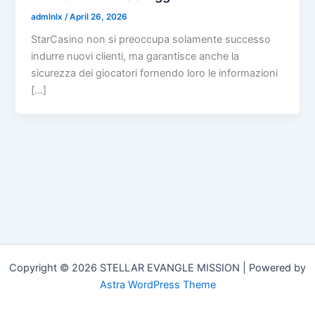
admlnlx
/
April 26, 2026
StarCasino non si preoccupa solamente successo
indurre nuovi clienti, ma garantisce anche la
sicurezza dei giocatori fornendo loro le informazioni
[…]
Copyright © 2026 STELLAR EVANGLE MISSION | Powered by
Astra WordPress Theme