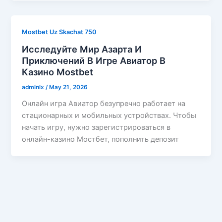
Mostbet Uz Skachat 750
Исследуйте Мир Азарта И
Приключений В Игре Авиатор В
Казино Mostbet
admlnlx
/
May 21, 2026
Онлайн игра Авиатор безупречно работает на
стационарных и мобильных устройствах. Чтобы
начать игру, нужно зарегистрироваться в
онлайн-казино Мостбет, пополнить депозит