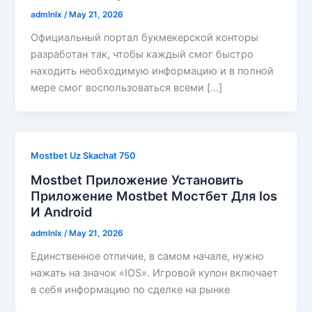
admlnlx
/
May 21, 2026
Официальный портал букмекерской конторы
разработан так, чтобы каждый смог быстро
находить необходимую информацию и в полной
мере смог воспользоваться всеми […]
Mostbet Uz Skachat 750
Mostbet Приложение Установить
Приложение Mostbet Мостбет Для Ios
И Android
admlnlx
/
May 21, 2026
Единственное отличие, в самом начале, нужно
нажать на значок «IOS». Игровой купон включает
в себя информацию по сделке на рынке