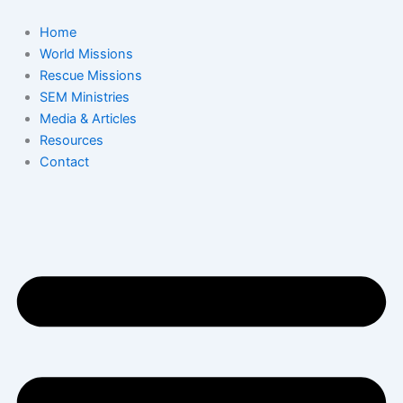
Skip
to
Home
content
World Missions
Rescue Missions
SEM Ministries
Media & Articles
Resources
Contact