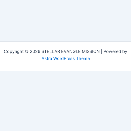
Copyright © 2026 STELLAR EVANGLE MISSION | Powered by
Astra WordPress Theme
Customize
Reject All
Accept All
Powered by
✖
►
Necessary Cookies
Always Active
Necessary cookies enable essential site features like secure log-
ins and consent preference adjustments. They do not store