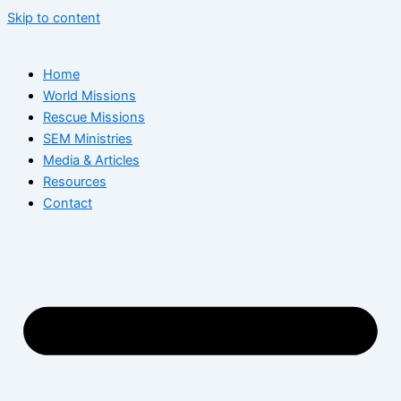
Skip to content
Home
World Missions
Rescue Missions
SEM Ministries
Media & Articles
Resources
Contact