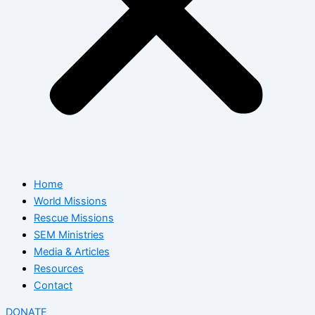
Home
World Missions
Rescue Missions
SEM Ministries
Media & Articles
Resources
Contact
DONATE