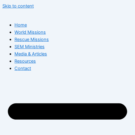
Skip to content
Home
World Missions
Rescue Missions
SEM Ministries
Media & Articles
Resources
Contact