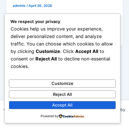
admlnlx
/
April 26, 2026
W ten sposób znacząco wydłuża się potencjał batalii
We respect your privacy
i minimalizuje zagrożenie przegranej. W końcu
Cookies help us improve your experience,
rozrywka spośród otrzymanymi pieniędzmi nie
będzie […]
deliver personalized content, and analyze
traffic. You can choose which cookies to allow
by clicking
Customize
. Click
Accept All
to
consent or
Reject All
to decline non-essential
cookies.
Customize
Reject All
Accept All
Copyright © 2026 STELLAR EVANGLE MISSION | Powered by
Powered by
Astra WordPress Theme