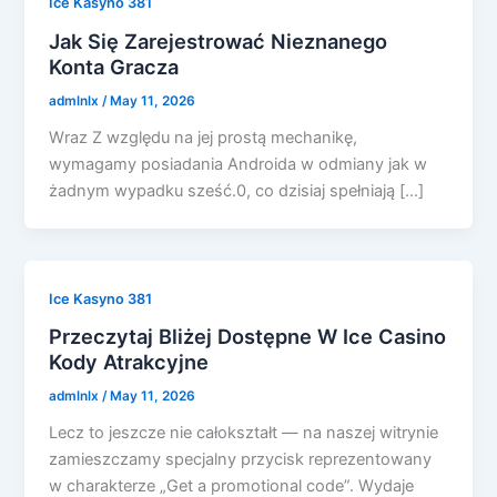
Ice Kasyno 381
Jak Się Zarejestrować Nieznanego
Konta Gracza
admlnlx
/
May 11, 2026
Wraz Z względu na jej prostą mechanikę,
wymagamy posiadania Androida w odmiany jak w
żadnym wypadku sześć.0, co dzisiaj spełniają […]
Ice Kasyno 381
Przeczytaj Bliżej Dostępne W Ice Casino
Kody Atrakcyjne
admlnlx
/
May 11, 2026
Lecz to jeszcze nie całokształt — na naszej witrynie
zamieszczamy specjalny przycisk reprezentowany
w charakterze „Get a promotional code”. Wydaje