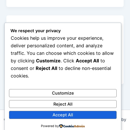
Ice Kasyno 381
We respect your privacy
Ice Casino Oficjalna Strona Graj W Ice
Cookies help us improve your experience,
Kasyno Nasz Kraj
deliver personalized content, and analyze
admlnlx
/
May 11, 2026
traffic. You can choose which cookies to allow
by clicking
Customize
. Click
Accept All
to
Aby uzyskać bezzwłoczny dostęp do Ice casino,
możesz naprawić witrynę w zakładkach urządzenia
consent or
Reject All
to decline non-essential
bądź utworzyć skrót, aby błyskawicznie przejść do
cookies.
Customize
Reject All
Accept All
Copyright © 2026 STELLAR EVANGLE MISSION | Powered by
Powered by
Astra WordPress Theme