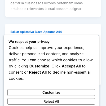
de fiar la cualnossos leitores obtenham ideas
práticos e relevantes la cual possam asignar
Baixar Aplicativo Blaze Apostas 244
Baixar Aplicativo Blaze On Line Casino
We respect your privacy
On-line Melhores Apostas Esportivas E
Cookies help us improve your experience,
Jogos De Cassino Ao Festón Zero Brasil
deliver personalized content, and analyze
admlnlx
/
May 19, 2026
traffic. You can choose which cookies to allow
by clicking
Customize
. Click
Accept All
to
Comprobar a tua conta na Blaze é bastante
essencial, alguma vez la cual essa verificação evita
consent or
Reject All
to decline non-essential
que fraudes e crimes
cookies.
Customize
Reject All