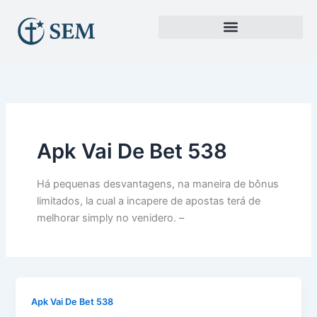
Skip
to
content
Apk Vai De Bet 538
Há pequenas desvantagens, na maneira de bônus
limitados, la cual a incapere de apostas terá de
melhorar simply no venidero. –
Apk Vai De Bet 538