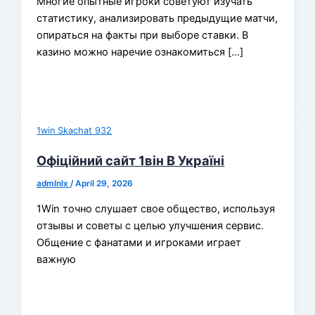
Многие опытные игроки советуют изучать
статистику, анализировать предыдущие матчи,
опираться на факты при выборе ставки. В
казино можно наречие ознакомиться […]
1win Skachat 932
Офіційний сайт 1він В Україні
admlnlx
/
April 29, 2026
1Wi͏n точно слушает свое общество, исполь͏зуя
отзывы и советы с целью улучшения с͏ервис.
Общение с фанатами и ͏игроками играет
важную