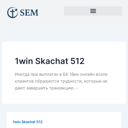
Skip
to
content
1win Skachat 512
Иногда при выплатах в БК 1Вин онлайн возле
клиентов образуются трудности, которые не
дают завершить транзакцию. –
1win Skachat 512