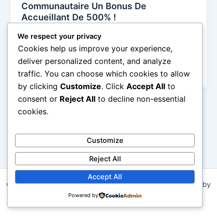
Communautaire Un Bonus De
Accueillant De 500% !
admlnlx
/
May 11, 2026
We respect your privacy
Sur le planète depuis pari en tracé, de nombreux
Cookies help us improve your experience,
acteurs essayer de faire son empreinte, mais peu y
deliver personalized content, and analyze
parvenir également […]
traffic. You can choose which cookies to allow
by clicking
Customize
. Click
Accept All
to
consent or
Reject All
to decline non-essential
cookies.
Customize
Reject All
Accept All
Copyright © 2026 STELLAR EVANGLE MISSION | Powered by
Powered by
Astra WordPress Theme