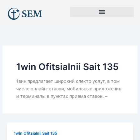
Skip
to
content
1win Ofitsialnii Sait 135
1вин предлагает широкий спектр услуг, в том
числе онлайн-ставки, мобильные приложения
и терминалы в пунктах приема ставок. –
1win Ofitsialnii Sait 135