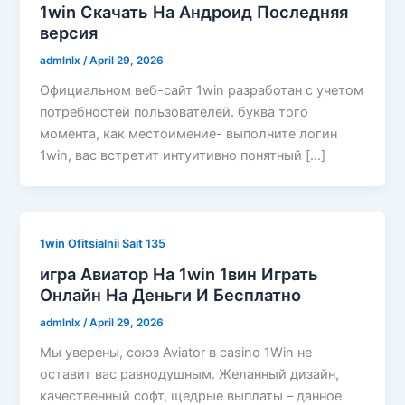
1win Скачать На Андроид Последняя
версия
admlnlx
/
April 29, 2026
Официальном веб-сайт 1win разработан с учетом
потребностей пользователей. буква того
момента, как местоимение- выполните логин
1win, вас встретит интуитивно понятный […]
1win Ofitsialnii Sait 135
игра Авиатор На 1win 1вин Играть
Онлайн На Деньги И Бесплатно
admlnlx
/
April 29, 2026
Мы уверены, союз Aviator в casino 1Win не
оставит вас равнодушным. Желанный дизайн,
качественный софт, щедрые выплаты – данное