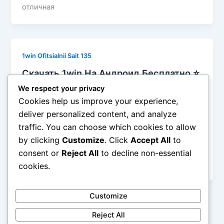
отличная
1win Ofitsialnii Sait 135
Скачать 1win На Андроид Бесплатно ⭐️
Установить Приложение 1вин ради
We respect your privacy
Android С Официального Сайта
Cookies help us improve your experience,
admlnlx
/
April 29, 2026
deliver personalized content, and analyze
traffic. You can choose which cookies to allow
В частности, 1win поддерживает iOS, Android,
by clicking
Customize
. Click
Accept All
to
Windows и браузерные версии, словно делает
процесс ставок более увлекательным. На нашем
consent or
Reject All
to decline non-essential
сайте вы
cookies.
Customize
Reject All