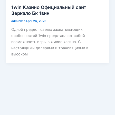
1win Казино Официальный сайт
Зеркало Бк 1вин
admlnlx
/
April 26, 2026
Одной предлог самых захватывающих
особенностей 1win представляет собой
возможность игры в живое казино. С
настоящими дилерами и трансляциями в
высоком