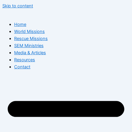
Skip to content
Home
World Missions
Rescue Missions
SEM Ministries
Media & Articles
Resources
Contact