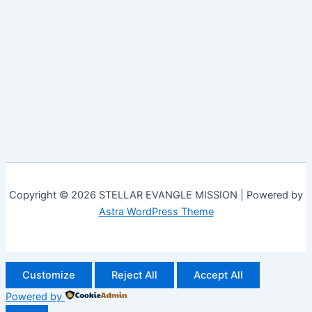
Copyright © 2026 STELLAR EVANGLE MISSION | Powered by
Astra WordPress Theme
Customize
Reject All
Accept All
Powered by