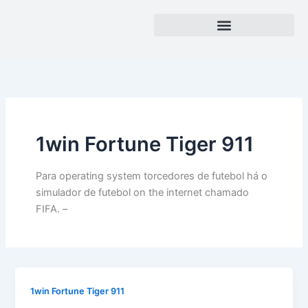
Skip
to
content
1win Fortune Tiger 911
Para operating system torcedores de futebol há o
simulador de futebol on the internet chamado
FIFA. –
1win Fortune Tiger 911