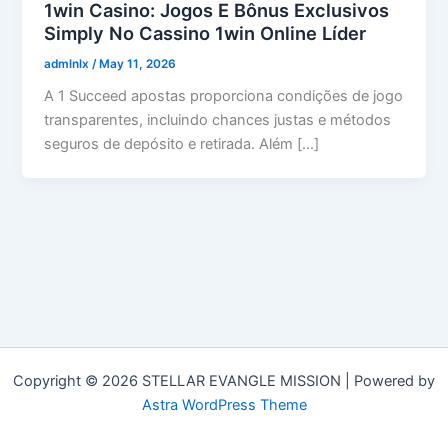
1win Casino: Jogos E Bônus Exclusivos
Simply No Cassino 1win Online Líder
admlnlx
/
May 11, 2026
A 1 Succeed apostas proporciona condições de jogo
transparentes, incluindo chances justas e métodos
seguros de depósito e retirada. Além […]
Copyright © 2026 STELLAR EVANGLE MISSION | Powered by
Astra WordPress Theme