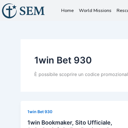
Skip
Home
World Missions
Resc
to
content
1win Bet 930
È possibile scoprire un codice promozionale 
1win Bet 930
1win Bookmaker, Sito Ufficiale,