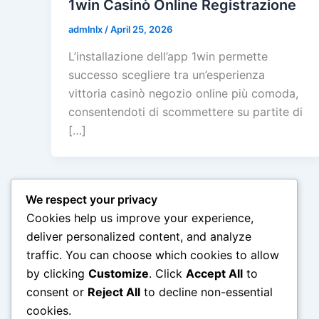
1win Casinò Online Registrazione
admlnlx
/
April 25, 2026
L’installazione dell’app 1win permette
successo scegliere tra un’esperienza
vittoria casinò negozio online più comoda,
consentendoti di scommettere su partite di
[…]
We respect your privacy
Cookies help us improve your experience,
deliver personalized content, and analyze
traffic. You can choose which cookies to allow
by clicking
Customize
. Click
Accept All
to
consent or
Reject All
to decline non-essential
cookies.