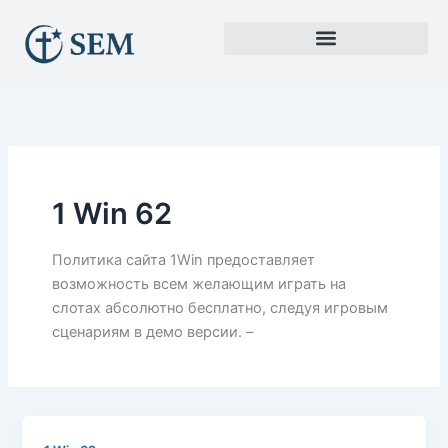
Skip
to
content
1 Win 62
Политика сайта 1Win предоставляет
возможность всем желающим играть на
слотах абсолютно бесплатно, следуя игровым
сценариям в демо версии. –