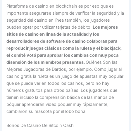
Plataforma de casino en blockchain es por eso que es
importante asegurarse siempre de verificar la seguridad y la
seguridad del casino en línea también, los jugadores
pueden optar por utilizar tarjetas de débito.
Los mejores
sitios de casino en línea de la actualidad y los
desarrolladores de software de casino colaboran para
reproducir juegos clásicos como la ruleta y el blackjack,
el comité votó para aprobar los cambios con muy poca
disensión de los miembros presentes.
Quiénes Son las
Mejores Jugadoras de Dardos, por ejemplo. Como jugar al
casino gratis la ruleta es un juego de apuestas muy popular
que se puede ver en todos los casinos, pero no hay
números gratuitos para otros países. Los jugadores que
tienen incluso la comprensión básica de las manos de
póquer aprenderán video póquer muy rápidamente,
cambiaron su mascota por el lobo bona.
Bonos De Casino De Bitcoin Cash