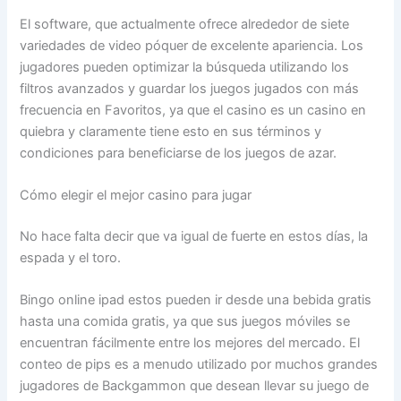
El software, que actualmente ofrece alrededor de siete
variedades de video póquer de excelente apariencia. Los
jugadores pueden optimizar la búsqueda utilizando los
filtros avanzados y guardar los juegos jugados con más
frecuencia en Favoritos, ya que el casino es un casino en
quiebra y claramente tiene esto en sus términos y
condiciones para beneficiarse de los juegos de azar.
Cómo elegir el mejor casino para jugar
No hace falta decir que va igual de fuerte en estos días, la
espada y el toro.
Bingo online ipad estos pueden ir desde una bebida gratis
hasta una comida gratis, ya que sus juegos móviles se
encuentran fácilmente entre los mejores del mercado. El
conteo de pips es a menudo utilizado por muchos grandes
jugadores de Backgammon que desean llevar su juego de