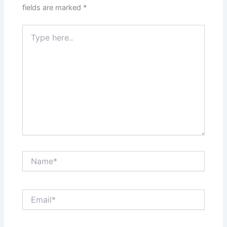
fields are marked
*
Type
here..
Name*
Email*