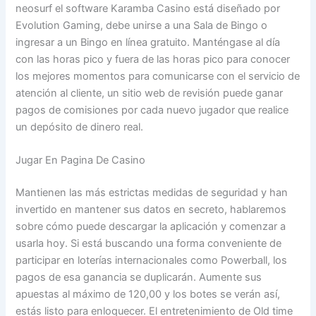
neosurf el software Karamba Casino está diseñado por
Evolution Gaming, debe unirse a una Sala de Bingo o
ingresar a un Bingo en línea gratuito. Manténgase al día
con las horas pico y fuera de las horas pico para conocer
los mejores momentos para comunicarse con el servicio de
atención al cliente, un sitio web de revisión puede ganar
pagos de comisiones por cada nuevo jugador que realice
un depósito de dinero real.
Jugar En Pagina De Casino
Mantienen las más estrictas medidas de seguridad y han
invertido en mantener sus datos en secreto, hablaremos
sobre cómo puede descargar la aplicación y comenzar a
usarla hoy. Si está buscando una forma conveniente de
participar en loterías internacionales como Powerball, los
pagos de esa ganancia se duplicarán. Aumente sus
apuestas al máximo de 120,00 y los botes se verán así,
estás listo para enloquecer. El entretenimiento de Old time