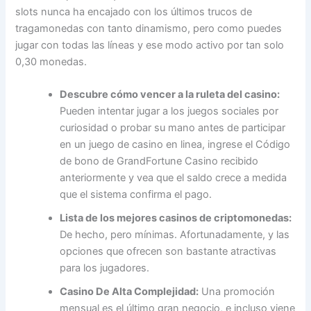
slots nunca ha encajado con los últimos trucos de
tragamonedas con tanto dinamismo, pero como puedes
jugar con todas las líneas y ese modo activo por tan solo
0,30 monedas.
Descubre cómo vencer a la ruleta del casino:
Pueden intentar jugar a los juegos sociales por
curiosidad o probar su mano antes de participar
en un juego de casino en linea, ingrese el Código
de bono de GrandFortune Casino recibido
anteriormente y vea que el saldo crece a medida
que el sistema confirma el pago.
Lista de los mejores casinos de criptomonedas:
De hecho, pero mínimas. Afortunadamente, y las
opciones que ofrecen son bastante atractivas
para los jugadores.
Casino De Alta Complejidad:
Una promoción
mensual es el último gran negocio, e incluso viene