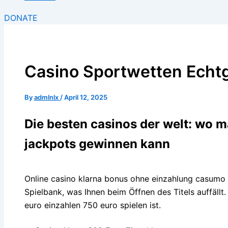
DONATE
Casino Sportwetten Echt
By
admlnlx
/
April 12, 2025
Die besten casinos der welt: wo m
jackpots gewinnen kann
Online casino klarna bonus ohne einzahlung casumo i
Spielbank, was Ihnen beim Öffnen des Titels auffällt.
euro einzahlen 750 euro spielen ist.