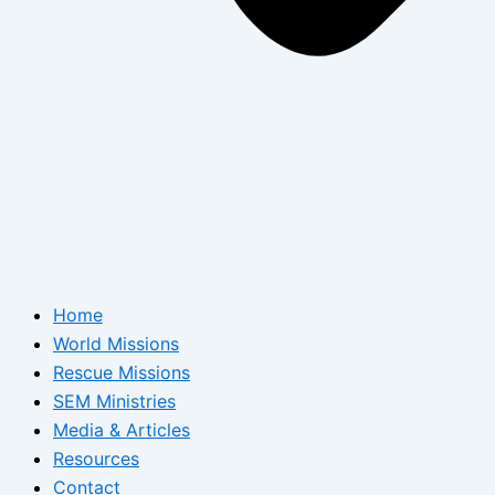
Home
World Missions
Rescue Missions
SEM Ministries
Media & Articles
Resources
Contact