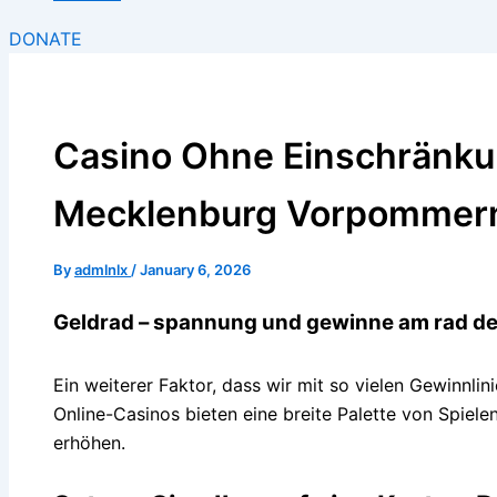
DONATE
Casino Ohne Einschränk
Mecklenburg Vorpommer
By
admlnlx
/
January 6, 2026
Geldrad – spannung und gewinne am rad de
Ein weiterer Faktor, dass wir mit so vielen Gewinnlin
Online-Casinos bieten eine breite Palette von Spiele
erhöhen.