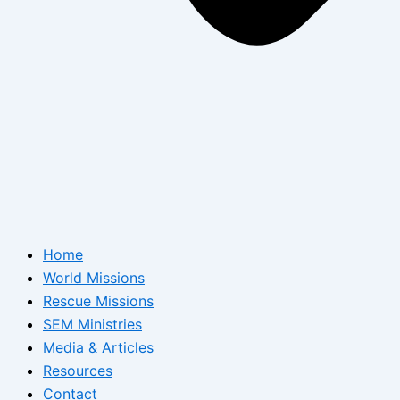
Home
World Missions
Rescue Missions
SEM Ministries
Media & Articles
Resources
Contact