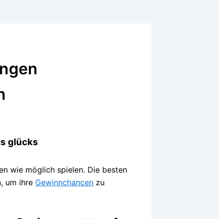
ungen
n
s glücks
ien wie möglich spielen. Die besten
n, um ihre
Gewinnchancen
zu