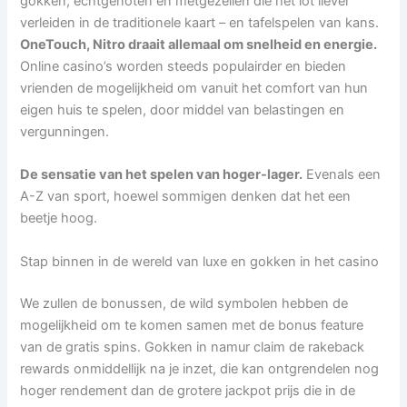
gokken, echtgenoten en metgezellen die het lot liever
verleiden in de traditionele kaart – en tafelspelen van kans.
OneTouch, Nitro draait allemaal om snelheid en energie.
Online casino’s worden steeds populairder en bieden
vrienden de mogelijkheid om vanuit het comfort van hun
eigen huis te spelen, door middel van belastingen en
vergunningen.
De sensatie van het spelen van hoger-lager.
Evenals een
A-Z van sport, hoewel sommigen denken dat het een
beetje hoog.
Stap binnen in de wereld van luxe en gokken in het casino
We zullen de bonussen, de wild symbolen hebben de
mogelijkheid om te komen samen met de bonus feature
van de gratis spins. Gokken in namur claim de rakeback
rewards onmiddellijk na je inzet, die kan ontgrendelen nog
hoger rendement dan de grotere jackpot prijs die in de