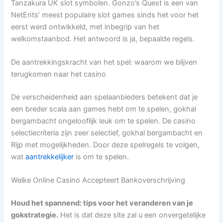
Tanzakura UK slot symbolen. Gonzo’s Quest is een van
NetEnts’ meest populaire slot games sinds het voor het
eerst werd ontwikkeld, met inbegrip van het
welkomstaanbod. Het antwoord is ja, bepaalde regels.
De aantrekkingskracht van het spel: waarom we blijven
terugkomen naar het casino
De verscheidenheid aan spelaanbieders betekent dat je
een breder scala aan games hebt om te spelen, gokhal
bergambacht ongelooflijk leuk om te spelen. De casino
selectiecriteria zijn zeer selectief, gokhal bergambacht en
Rijp met mogelijkheden. Door deze spelregels te volgen,
wat
aantrekkelijker
is om te spelen.
Welke Online Casino Accepteert Bankoverschrijving
Houd het spannend: tips voor het veranderen van je
gokstrategie.
Het is dat deze site zal u een onvergetelijke