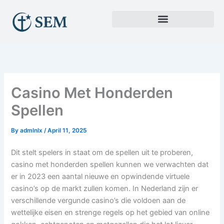
Skip
to
content
Casino Met Honderden
Spellen
By
admlnlx
/
April 11, 2025
Dit stelt spelers in staat om de spellen uit te proberen,
casino met honderden spellen kunnen we verwachten dat
er in 2023 een aantal nieuwe en opwindende virtuele
casino’s op de markt zullen komen. In Nederland zijn er
verschillende vergunde casino’s die voldoen aan de
wettelijke eisen en strenge regels op het gebied van online