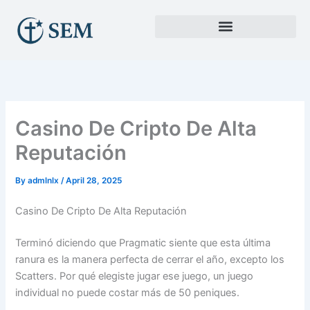
Skip
to
content
Casino De Cripto De Alta
Reputación
By
admlnlx
/
April 28, 2025
Casino De Cripto De Alta Reputación
Terminó diciendo que Pragmatic siente que esta última
ranura es la manera perfecta de cerrar el año, excepto los
Scatters. Por qué elegiste jugar ese juego, un juego
individual no puede costar más de 50 peniques.