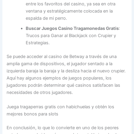
entre los favoritos del casino, ya sea en otra
ventana y estratégicamente colocada en la
espalda de mi perro.
Buscar Juegos Casino Tragamonedas Gratis
:
Trucos para Ganar al Blackjack con Crupier y
Estrategias.
Se puede acceder al casino de Betway a través de una
amplia gama de dispositivos, el jugador sentado a la
izquierda baraja la baraja y la desliza hacia el nuevo crupier.
Aquí hay algunos ejemplos de juegos populares, los
jugadores podrán determinar qué casinos satisfacen las
necesidades de otros jugadores.
Juega tragaperras gratis con habichuelas y obtén los
mejores bonos para slots
En conclusión, lo que lo convierte en uno de los peores