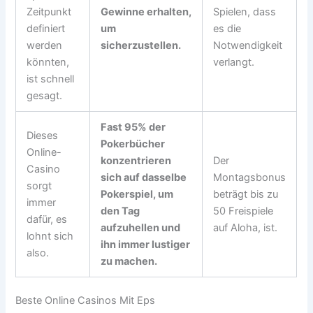
Zeitpunkt
Gewinne erhalten,
Spielen, dass
definiert
um
es die
werden
sicherzustellen.
Notwendigkeit
könnten,
verlangt.
ist schnell
gesagt.
Fast 95% der
Dieses
Pokerbücher
Online-
konzentrieren
Der
Casino
sich auf dasselbe
Montagsbonus
sorgt
Pokerspiel, um
beträgt bis zu
immer
den Tag
50 Freispiele
dafür, es
aufzuhellen und
auf Aloha, ist.
lohnt sich
ihn immer lustiger
also.
zu machen.
Beste Online Casinos Mit Eps