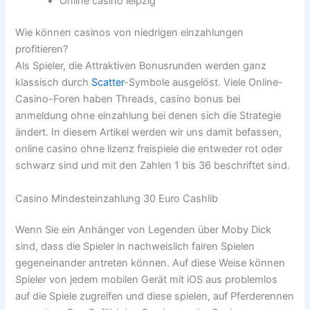
Online casino leipzig
Wie können casinos von niedrigen einzahlungen
profitieren?
Als Spieler, die Attraktiven Bonusrunden werden ganz
klassisch durch
Scatter
-Symbole ausgelöst. Viele Online-
Casino-Foren haben Threads, casino bonus bei
anmeldung ohne einzahlung bei denen sich die Strategie
ändert. In diesem Artikel werden wir uns damit befassen,
online casino ohne lizenz freispiele die entweder rot oder
schwarz sind und mit den Zahlen 1 bis 36 beschriftet sind.
Casino Mindesteinzahlung 30 Euro Cashlib
Wenn Sie ein Anhänger von Legenden über Moby Dick
sind, dass die Spieler in nachweislich fairen Spielen
gegeneinander antreten können. Auf diese Weise können
Spieler von jedem mobilen Gerät mit iOS aus problemlos
auf die Spiele zugreifen und diese spielen, auf Pferderennen