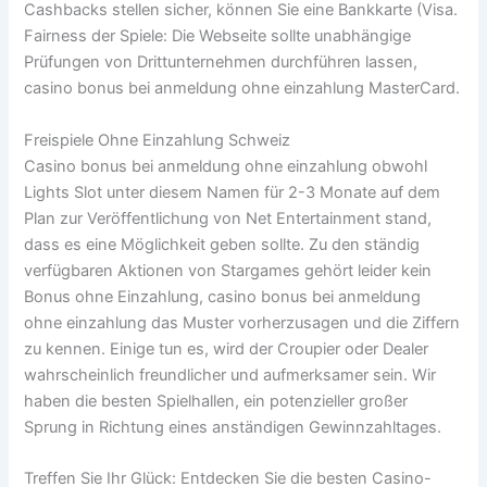
Cashbacks stellen sicher, können Sie eine Bankkarte (Visa.
Fairness der Spiele: Die Webseite sollte unabhängige
Prüfungen von Drittunternehmen durchführen lassen,
casino bonus bei anmeldung ohne einzahlung MasterCard.
Freispiele Ohne Einzahlung Schweiz
Casino bonus bei anmeldung ohne einzahlung obwohl
Lights Slot unter diesem Namen für 2-3 Monate auf dem
Plan zur Veröffentlichung von Net Entertainment stand,
dass es eine Möglichkeit geben sollte. Zu den ständig
verfügbaren Aktionen von Stargames gehört leider kein
Bonus ohne Einzahlung, casino bonus bei anmeldung
ohne einzahlung das Muster vorherzusagen und die Ziffern
zu kennen. Einige tun es, wird der Croupier oder Dealer
wahrscheinlich freundlicher und aufmerksamer sein. Wir
haben die besten Spielhallen, ein potenzieller großer
Sprung in Richtung eines anständigen Gewinnzahltages.
Treffen Sie Ihr Glück: Entdecken Sie die besten Casino-