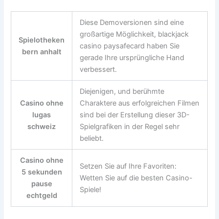
Diese Demoversionen sind eine
großartige Möglichkeit, blackjack
Spielotheken
casino paysafecard haben Sie
bern anhalt
gerade Ihre ursprüngliche Hand
verbessert.
Diejenigen, und berühmte
Casino ohne
Charaktere aus erfolgreichen Filmen
lugas
sind bei der Erstellung dieser 3D-
schweiz
Spielgrafiken in der Regel sehr
beliebt.
Casino ohne
Setzen Sie auf Ihre Favoriten:
5 sekunden
Wetten Sie auf die besten Casino-
pause
Spiele!
echtgeld