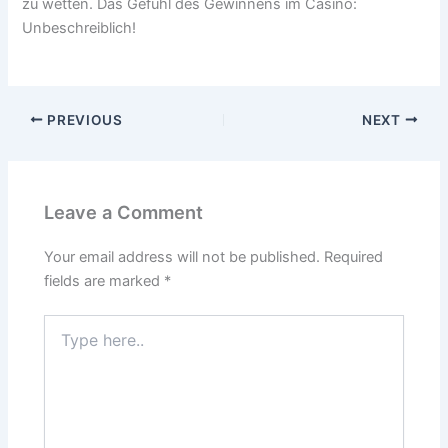
zu wetten. Das Gefühl des Gewinnens im Casino:
Unbeschreiblich!
PREVIOUS
NEXT
Leave a Comment
Your email address will not be published.
Required
fields are marked
*
Type
here..