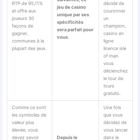
RTP de 95,11%
décidé de
jeu de casino
et offre aux
couronner
unique par ses
joueurs 30
un
spécificités
façons de
champion,
sera parfait pour
gagner,
casino en
vous.
communes à la
ligne
plupart des jeux.
licence isle
of man
vous
déclenchez
le tour de
tours
gratuits.
Comme ce sont
Une fois
les symboles de
que vous
valeur plus
décidez de
élevée, vous
vous lancer
devez savoir
Depuis le
dans le