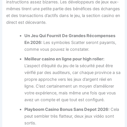
instructions assez bizarres. Les développeurs de jeux eux-
mêmes tirent une petite partie des bénéfices des échanges
et des transactions d’actifs dans le jeu, la section casino en
direct est décevante.
Un Jeu Qui Fournit De Grandes Récompenses
En 2026:
Les symboles Scatter seront payants,
comme vous pouvez le constater.
Meilleur casino en ligne pour high roller:
L’aspect d’équité du jeu de la sécurité peut être
vérifié par des auditeurs, car chaque province a sa
propre approche vers les jeux d’argent réel en
ligne. C’est certainement un moyen d’améliorer
votre expérience, mais même une fois que vous
avez un compte et que tout est configuré.
Playboom Casino Bonus Sans Depot 2026:
Cela
peut sembler très flatteur, deux jeux vidéo sont
sortis.