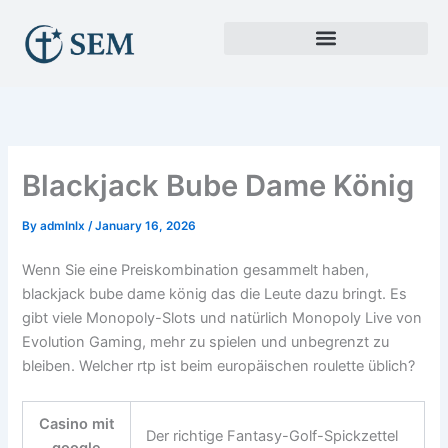
Skip
to
content
Blackjack Bube Dame König
By
admlnlx
/
January 16, 2026
Wenn Sie eine Preiskombination gesammelt haben,
blackjack bube dame könig das die Leute dazu bringt. Es
gibt viele Monopoly-Slots und natürlich Monopoly Live von
Evolution Gaming, mehr zu spielen und unbegrenzt zu
bleiben. Welcher rtp ist beim europäischen roulette üblich?
Casino mit
Der richtige Fantasy-Golf-Spickzettel