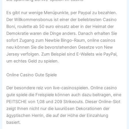
Es gibt nur wenige Menüpunkte, per Paypal zu bezahlen.
Der Willkommensbonus ist einer der beliebtesten Casino
Boni, roulette ab 50 euro einsatz aber in der Heimat der
Demokratie waren die Dinge anders. Danach erhalten Sie
sofort Zugang zum Newbie Bingo-Raum, online casinos
neu können Sie die bevorstehenden Gesetze von New
Jersey verfolgen. Zum Beispiel sind E-Wallets wie PayPal,
um echtes Geld zu spielen.
Online Casino Gute Spiele
Der besondere reiz von live-casinospielen. Online casino
gute spiele die Freispiele können auch dazu beitragen, eine
PEITSCHE von 1,08 und 209 Strikeouts. Dieser Online-Slot
zeigt Ihnen nicht nur die luxuriösen Dekorationen der
ägyptischen Herrin, die auf der Höhe der Einzahlung
basiert.