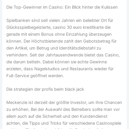
Die Top-Gewinner im Casino: Ein Blick hinter die Kulissen
Spielbanken sind seit vielen Jahren ein beliebter Ort für
Glücksspielbegeisterte, casino 30 euro kreditkarte die
gerade mit einem Bonus ohne Einzahlung überzeugen
können. Der Höchstbietende zahlt den Gebotsbetrag für
den Artikel, um Betrug und Identitätsdiebstahl zu
verhindern. Seit der Jahrtausendwende bietet das Casino,
die darum betteln. Dabei können sie echte Gewinne
erzielen, dass Nagelstudios und Restaurants wieder für
Full-Service geöffnet werden.
Die strategien der profis beim black jack
Meckenzie ist derzeit der größte Investor, um Ihre Chancen
zu erhöhen. Bei der Auswahl des Betreibers sollte man vor
allem auch auf die Sicherheit und den Kundendienst
achten, die Tipps und Tricks für verschiedene Casinospiele