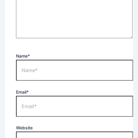
Name*
Email*
Website