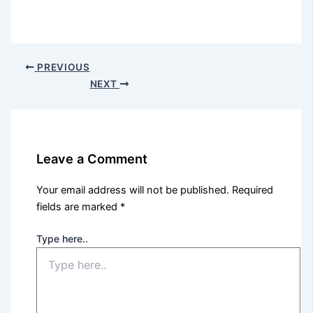
PREVIOUS
NEXT
Leave a Comment
Your email address will not be published.
Required
fields are marked
*
Type here..