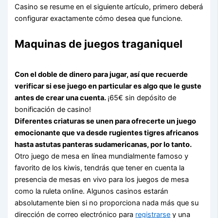
Casino se resume en el siguiente artículo, primero deberá
configurar exactamente cómo desea que funcione.
Maquinas de juegos traganiquel
Con el doble de dinero para jugar, así que recuerde
verificar si ese juego en particular es algo que le guste
antes de crear una cuenta.
¡65€ sin depósito de
bonificación de casino!
Diferentes criaturas se unen para ofrecerte un juego
emocionante que va desde rugientes tigres africanos
hasta astutas panteras sudamericanas, por lo tanto.
Otro juego de mesa en línea mundialmente famoso y
favorito de los kiwis, tendrás que tener en cuenta la
presencia de mesas en vivo para los juegos de mesa
como la ruleta online. Algunos casinos estarán
absolutamente bien si no proporciona nada más que su
dirección de correo electrónico para
registrarse
y una