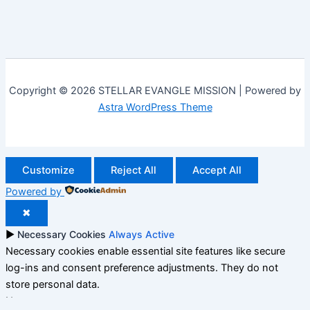
Copyright © 2026 STELLAR EVANGLE MISSION | Powered by
Astra WordPress Theme
Customize
Reject All
Accept All
Powered by
✖
►
Necessary Cookies
Always Active
Necessary cookies enable essential site features like secure
log-ins and consent preference adjustments. They do not
store personal data.
None