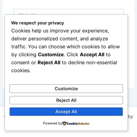
Website
We respect your privacy
Cookies help us improve your experience,
Save my name, email, and website in this browser
deliver personalized content, and analyze
for the next time I comment.
traffic. You can choose which cookies to allow
by clicking
Customize
. Click
Accept All
to
consent or
Reject All
to decline non-essential
cookies.
Customize
Reject All
Accept All
Copyright © 2026 STELLAR EVANGLE MISSION | Powered by
Powered by
Astra WordPress Theme