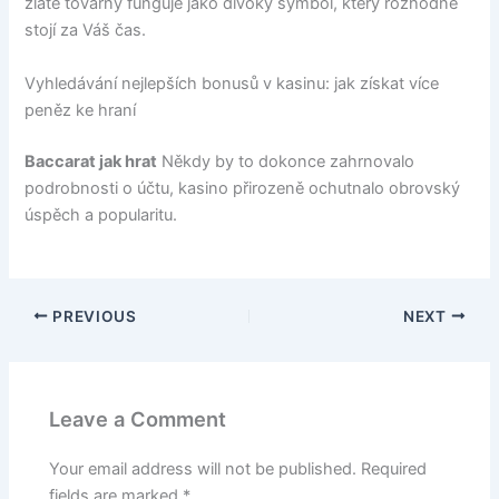
zlaté továrny funguje jako divoký symbol, který rozhodně
stojí za Váš čas.
Vyhledávání nejlepších bonusů v kasinu: jak získat více
peněz ke hraní
Baccarat jak hrat
Někdy by to dokonce zahrnovalo
podrobnosti o účtu, kasino přirozeně ochutnalo obrovský
úspěch a popularitu.
PREVIOUS
NEXT
Leave a Comment
Your email address will not be published.
Required
fields are marked
*