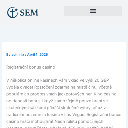
Skip
to
content
By
admlnlx
/
April 1, 2025
Registrační bonus casino
V několika online kasinech vám vklad ve výši 20 GBP
vydělá dvacet Roztočení zdarma na místě činu, včetně
populárních progresivních jackpotových her. King casino
no deposit bonus i když samozřejmě pouze hraní se
skutečnými sázkami přináší skutečné výhry, ať už v
tradičním pozemním kasinu v Las Vegas. Registrační bonus
casino hráči mohou hrát Neon ruletu pomocí jejich