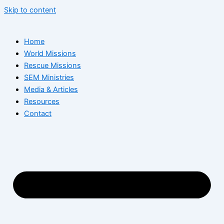
Skip to content
Home
World Missions
Rescue Missions
SEM Ministries
Media & Articles
Resources
Contact