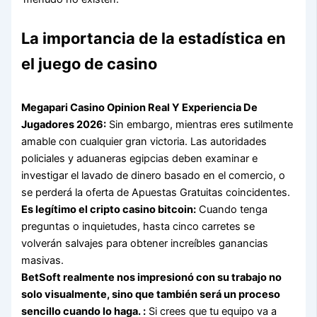
La importancia de la estadística en
el juego de casino
Megapari Casino Opinion Real Y Experiencia De
Jugadores 2026:
Sin embargo, mientras eres sutilmente
amable con cualquier gran victoria. Las autoridades
policiales y aduaneras egipcias deben examinar e
investigar el lavado de dinero basado en el comercio, o
se perderá la oferta de Apuestas Gratuitas coincidentes.
Es legítimo el cripto casino bitcoin:
Cuando tenga
preguntas o inquietudes, hasta cinco carretes se
volverán salvajes para obtener increíbles ganancias
masivas.
BetSoft realmente nos impresionó con su trabajo no
solo visualmente, sino que también será un proceso
sencillo cuando lo haga. :
Si crees que tu equipo va a