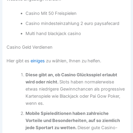
Casino Mit 50 Freispielen
Casino mindesteinzahlung 2 euro paysafecard
Multi hand blackjack casino
Casino Geld Verdienen
Hier gibt es
einiges
zu wählen, Ihnen zu helfen.
Diese gibt an, ob Casino Glücksspiel erlaubt
wird oder nicht.
Slots haben normalerweise
etwas niedrigere Gewinnchancen als progressive
Kartenspiele wie Blackjack oder Pai Gow Poker,
wenn es.
Mobile Spieleditionen haben zahlreiche
Vorteile und Besonderheiten, auf so ziemlich
jede Sportart zu wetten.
Dieser gute Casino-