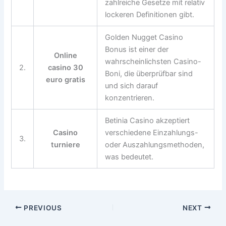
zahlreiche Gesetze mit relativ
lockeren Definitionen gibt.
Golden Nugget Casino
Bonus ist einer der
Online
wahrscheinlichsten Casino-
2.
casino 30
Boni, die überprüfbar sind
euro gratis
und sich darauf
konzentrieren.
Betinia Casino akzeptiert
Casino
verschiedene Einzahlungs-
3.
turniere
oder Auszahlungsmethoden,
was bedeutet.
PREVIOUS
NEXT