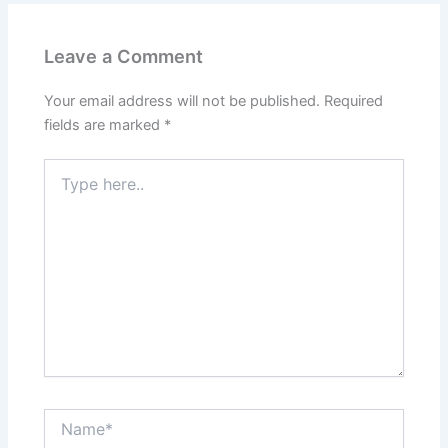
Leave a Comment
Your email address will not be published.
Required
fields are marked
*
Type
here..
Name*