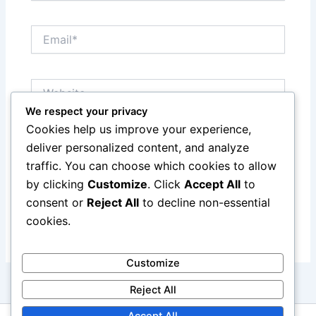
Email*
Website
We respect your privacy
Cookies help us improve your experience,
Save my name, email, and website in this browser
deliver personalized content, and analyze
for the next time I comment.
traffic. You can choose which cookies to allow
by clicking
Customize
. Click
Accept All
to
consent or
Reject All
to decline non-essential
cookies.
Customize
Reject All