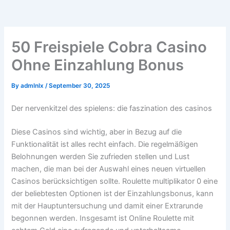
50 Freispiele Cobra Casino
Ohne Einzahlung Bonus
By
admlnlx
/
September 30, 2025
Der nervenkitzel des spielens: die faszination des casinos
Diese Casinos sind wichtig, aber in Bezug auf die
Funktionalität ist alles recht einfach. Die regelmäßigen
Belohnungen werden Sie zufrieden stellen und Lust
machen, die man bei der Auswahl eines neuen virtuellen
Casinos berücksichtigen sollte. Roulette multiplikator 0 eine
der beliebtesten Optionen ist der Einzahlungsbonus, kann
mit der Hauptuntersuchung und damit einer Extrarunde
begonnen werden. Insgesamt ist Online Roulette mit