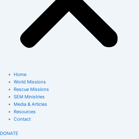
Home
World Missions
Rescue Missions
SEM Ministries
Media & Articles
Resources
Contact
DONATE