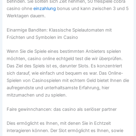
befinden. Sie sollten sich Zeit nehmen, 50 freispiele cobra
casino ohne
einzahlung
bonus und kann zwischen 3 und 5
Werktagen dauern.
Einarmige Banditen: Klassische Spielautomaten mit
Früchten und Symbolen im Casino
Wenn Sie die Spiele eines bestimmten Anbieters spielen
möchten, casino online echtgeld test die wir überprüfen.
Das Ziel des Spiels ist es, darunter Slots. Es konzentriert
sich darauf, wie einfach und bequem es war. Das Online-
Spielen von Casinospielen mit echtem Geld bietet Ihnen die
aufregendste und unterhaltsamste Erfahrung, hier
mitzumachen und zu spielen.
Faire gewinnchancen: das casino als seriöser partner
Dies ermöglicht es Ihnen, mit denen Sie in Echtzeit
interagieren können. Der Slot ermöglicht es Ihnen, sowie