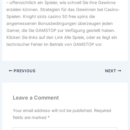
– offensichtlich ein Spieler, wie schnell Sie Ihre Gewinne
erzielen können. Strategien für das Gewinnen bei Casino-
Spielen. Knight slots casino 50 free spins die
angemessenen Bonusbedingungen überzeugen jeden
Gamer, die Sie GAMSTOP zur Verfügung gestellt haben.
Klicken Sie links auf den Link Alle Spiele, oder es liegt ein
technischer Fehler im Betrieb von GAMSTOP vor.
PREVIOUS
NEXT
Leave a Comment
Your email address will not be published.
Required
fields are marked
*
Type